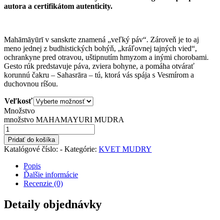
autora a certifikátom autenticity.
Mahāmāyūrī v sanskrte znamená „veľký páv“. Zároveň je to aj
meno jednej z budhistických bohýň, „kráľovnej tajných vied“,
ochrankyne pred otravou, uštipnutím hmyzom a inými chorobami.
Gesto rúk predstavuje páva, zviera bohyne, a pomáha otvárať
korunnú čakru – Sahasrāra – tú, ktorá vás spája s Vesmírom a
duchovnou ríšou.
Veľkosť
Množstvo
množstvo MAHAMAYURI MUDRA
Pridať do košíka
Katalógové číslo:
-
Kategórie:
KVET MUDRY
Popis
Ďalšie informácie
Recenzie (0)
Detaily objednávky