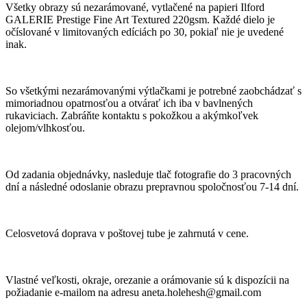
Všetky obrazy sú nezarámované, vytlačené na papieri Ilford
GALERIE Prestige Fine Art Textured 220gsm. Každé dielo je
očíslované v limitovaných edíciách po 30, pokiaľ nie je uvedené
inak.
So všetkými nezarámovanými výtlačkami je potrebné zaobchádzať s
mimoriadnou opatrnosťou a otvárať ich iba v bavlnených
rukaviciach. Zabráňte kontaktu s pokožkou a akýmkoľvek
olejom/vlhkosťou.
Od zadania objednávky, nasleduje tlač fotografie do 3 pracovných
dní a následné odoslanie obrazu prepravnou spoločnosťou 7-14 dní.
Celosvetová doprava v poštovej tube je zahrnutá v cene.
Vlastné veľkosti, okraje, orezanie a orámovanie sú k dispozícii na
požiadanie e-mailom na adresu aneta.holehesh@gmail.com